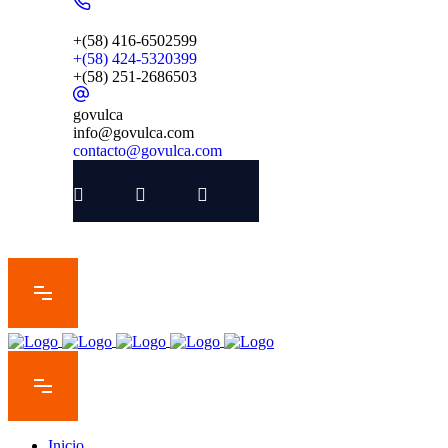
+(58) 416-6502599
+(58) 424-5320399
+(58) 251-2686503
govulca
info@govulca.com
contacto@govulca.com
Inicio