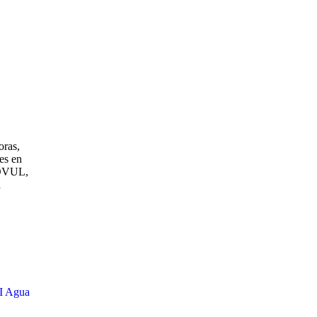
oras,
es en
GOVUL,
a
II Agua