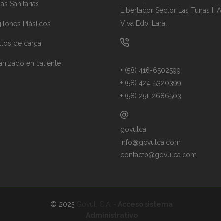
as Sanitarias
Libertador Sector Las Tunas II 
Viva Edo. Lara.
ilones Plásticos
llos de carga
anizado en caliente
+ (58) 416-6502599
+ (58) 424-5320399
+ (58) 251-2686503
govulca
info@govulca.com
contacto@govulca.com
© 2025
Govul, C.A.
- Acceso sistema
Administrativo