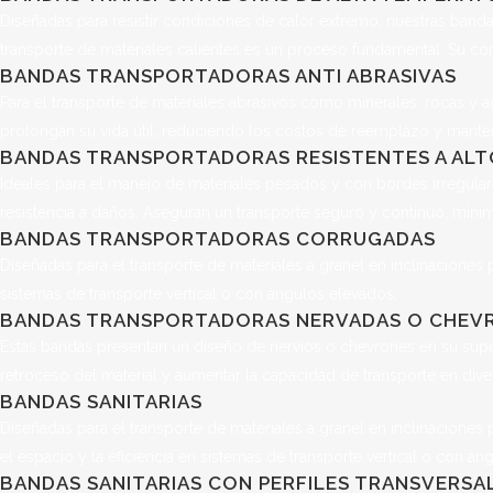
Diseñadas para resistir condiciones de calor extremo, nuestras banda
transporte de materiales calientes es un proceso fundamental. Su com
BANDAS TRANSPORTADORAS ANTI ABRASIVAS
Para el transporte de materiales abrasivos como minerales, rocas y ag
prolongan su vida útil, reduciendo los costos de reemplazo y mante
BANDAS TRANSPORTADORAS RESISTENTES A ALT
Ideales para el manejo de materiales pesados y con bordes irregula
resistencia a daños. Aseguran un transporte seguro y continuo, minim
BANDAS TRANSPORTADORAS CORRUGADAS
Diseñadas para el transporte de materiales a granel en inclinaciones 
sistemas de transporte vertical o con ángulos elevados.
BANDAS TRANSPORTADORAS NERVADAS O CHEV
Estas bandas presentan un diseño de nervios o chevrones en su superf
retroceso del material y aumentar la capacidad de transporte en dive
BANDAS SANITARIAS
Diseñadas para el transporte de materiales a granel en inclinaciones
el espacio y la eficiencia en sistemas de transporte vertical o con án
BANDAS SANITARIAS CON PERFILES TRANSVERSAL