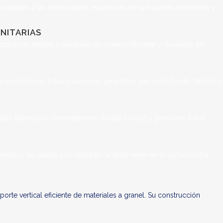
 adaptan a las necesidades específicas de la industria alimentaria y
NITARIAS
rtadoras negras y sanitarias de manera eficiente y duradera, sin
ortadoras. Estas soluciones garantizan una unión fuerte, flexible y
es fabricados con materiales de alta calidad y precisión. Estos
erados, las cuales son utilizadas ampliamente en la agroindustria.
te vertical eficiente de materiales a granel. Su construcción