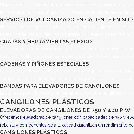
Disponibles con perfiles transversales para un mayor agarre o con supe
farmacéutica. Su diseño higiénico y materiales de calidad aseguran u
SERVICIO DE VULCANIZADO EN CALIENTE EN SIT
Nuestro servicio especializado de vulcanizado en caliente se realiza 
necesidad de desmontaje. Esto minimiza los tiempos de inactividad y 
GRAPAS Y HERRAMIENTAS FLEXCO
Ofrecemos una amplia gama de grapas mecánicas y herramientas de la 
duradera, facilitando el mantenimiento y reduciendo los tiempos de i
CADENAS Y PIÑONES ESPECIALES
Para sistemas de transporte y elevación que requieren mayor resiste
componentes aseguran una transmisión de potencia eficiente y un fu
BANDAS PARA ELEVADORES DE CANGILONES
Las bandas para elevadores de cangilones son de gran utilidad y vers
CANGILONES PLÁSTICOS
ELEVADORAS DE CANGILONES DE 350 Y 400 PIW
Ofrecemos elevadoras de cangilones con capacidades de 350 y 400 PIW
robusta y componentes de alta calidad garantizan un rendimiento co
CANGILONES PLÁSTICOS