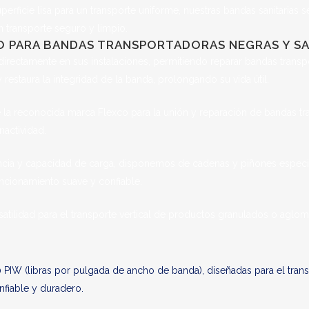
rficie lisa para un transporte uniforme, nuestras bandas sanitarias se
n transporte seguro y limpio.
IO PARA BANDAS TRANSPORTADORAS NEGRAS Y SA
directamente en sus instalaciones, permitiendo reparar bandas transpo
restaura la integridad de la banda, prolongando su vida útil.
reconocida marca Flexco para la unión y reparación de bandas transp
nactividad.
ncia y capacidad de carga, disponemos de cadenas y piñones especial
ncionamiento suave y confiable.
atilidad para el transporte vertical de productos granulados o aglom
 (libras por pulgada de ancho de banda), diseñadas para el transpor
nfiable y duradero.