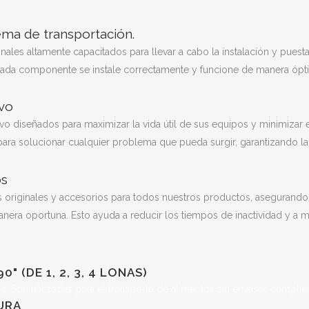
ema de transportación.
ales altamente capacitados para llevar a cabo la instalación y pues
ada componente se instale correctamente y funcione de manera óptim
ivo
diseñados para maximizar la vida útil de sus equipos y minimizar el
para solucionar cualquier problema que pueda surgir, garantizando l
os
 originales y accesorios para todos nuestros productos, asegurando
anera oportuna. Esto ayuda a reducir los tiempos de inactividad y a
 (DE 1, 2, 3, 4 LONAS)
 Son utilizadas para el transporte de alimentos sin envasar, cumplien
URA