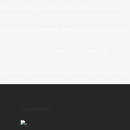
gaste de la banda. Su correcto funcionamiento es crucial para la
l sobre la banda, protegiéndola de daños y prolongando su vida útil.
s y de cola están diseñados y fabricados para ofrecer un
so restaura la superficie de rodadura, mejora el agarre y prolonga la
o
Localización