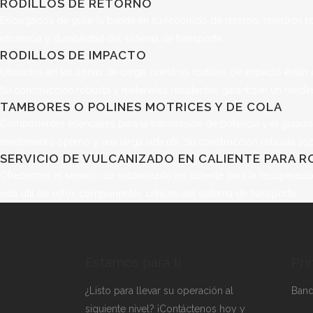
RODILLOS DE RETORNO
Encargados de guiar la banda en su recorrido de retorno, nuestros ro
eficiencia y durabilidad del sistema de transporte.
RODILLOS DE IMPACTO
Ubicados en las zonas de carga, nuestros rodillos de impacto están 
Su construcción robusta y materiales resistentes garantizan un rendi
TAMBORES O POLINES MOTRICES Y DE COLA
Componentes esenciales para la transmisión de potencia y el guiado
rendimiento óptimo y una larga vida útil. Su construcción robusta sop
SERVICIO DE VULCANIZADO EN CALIENTE PARA R
Ofrecemos el servicio de vulcanizado en caliente para la recuperación
vida útil de estos componentes críticos del sistema de transporte.
Estamos para ti
Pri
¿Listo para llevar su operación al
Band
siguiente nivel? ¡Contáctenos hoy y