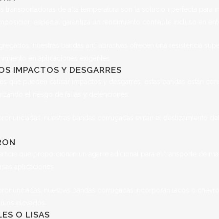
s transportadoras de alta temperatura son la solución perfecta para i
posición especial garantiza un rendimiento confiable incluso en ento
regados, nuestras bandas anti abrasivas ofrecen una resistencia superi
nimiento en aplicaciones exigentes.
OS IMPACTOS Y DESGARRES
res que pueden causar impactos y desgarres, estas bandas están cons
izando el riesgo de fallas y detenciones.
pronunciadas, nuestras bandas corrugadas evitan el deslizamiento del m
RON
icie que proporcionan un agarre adicional para el transporte de mater
rsas aplicaciones.
 pronunciadas, nuestras bandas corrugadas incorporan tacos o chevron
gulos elevados.
ES O LISAS