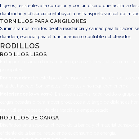
Ligeros, resistentes a la corrosión y con un diseño que facilita la d
durabilidad y eficiencia contribuyen a un transporte vertical optimiza
TORNILLOS PARA CANGILONES
Suministramos tornillos de alta resistencia y calidad para la fijació
duradera, esencial para el funcionamiento confiable del elevador.
RODILLOS
RODILLOS LISOS
En lugar de usar una banda continua, estos sistemas utilizan una se
principales:
Por gravedad:
En este tipo de transportador, la línea de rodillos se
final del trayecto. Son simples, eficientes y no requieren energía.
Motorizados (o «vivos»):
En estos sistemas, cada rodillo o grupos 
cargas pesadas o para mover productos a lo largo de distancias hor
muy útil en procesos de clasificación o empaquetado.
RODILLOS DE CARGA
Diseñados para soportar el peso de la banda y el material transportad
eficiente de la banda, reduciendo el consumo de energía.