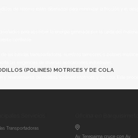
dillos de retorno están diseñados para minimizar la fricción y el des
diseñados para absorber la energía generada por la caída del materia
miento confiable.
 de las bandas transportadoras, nuestros tambores o polines motrice
orta las exigencias de diversas aplicaciones industriales.
ODILLOS (POLINES) MOTRICES Y DE COLA
 y revestimiento de rodillos (polines) motrices y de cola. Este proce
ncipales Servicios
Oficina en Barquisimet
as Transportadoras
Av. Terepaima cruce con Av.