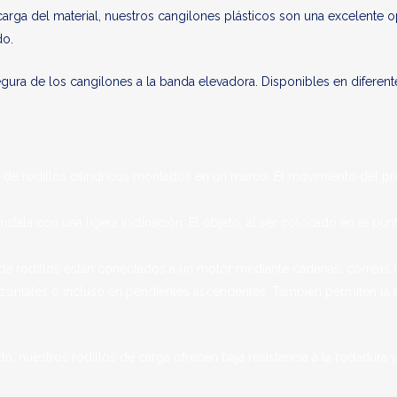
escarga del material, nuestros cangilones plásticos son una excelente 
do.
n segura de los cangilones a la banda elevadora. Disponibles en difer
rie de rodillos cilíndricos montados en un marco. El movimiento del
 instala con una ligera inclinación. El objeto, al ser colocado en el pu
de rodillos están conectados a un motor mediante cadenas, correas o
izontales o incluso en pendientes ascendentes. También permiten la 
o, nuestros rodillos de carga ofrecen baja resistencia a la rodadura y