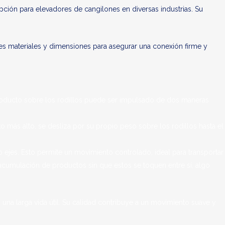
opción para elevadores de cangilones en diversas industrias. Su
entes materiales y dimensiones para asegurar una conexión firme y
 producto sobre los rodillos puede ser impulsado de dos maneras
nto más alto, se desliza por su propio peso sobre los rodillos hasta el
 ejes. Esto permite un movimiento controlado, ideal para transportar
acumulación de productos sin que estos se toquen entre sí, algo
 una larga vida útil. Su calidad contribuye a un movimiento suave y